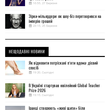
16:55, 27 Березня
Зірки-мільярдери: як шоу-біз перетворився на
імперію грошей
23:15, 25 Березня
НЕЩОДАВНІ НОВИНИ
Як відновити потріскані п’яти вдома: дієвий
спосіб
19:20, Сьогодні
В Україні стартував ювілейний Global Teacher
Prize-2026
19:15, Сьогодні
Іранці створюють «живі щити» біля