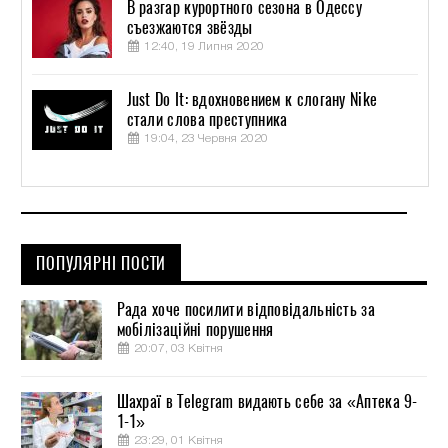
В разгар курортного сезона в Одессу
съезжаются звёзды
12:40, 19 Липня 2020
Just Do It: вдохновением к слогану Nike
стали слова преступника
19:04, 23 Червня 2020
ПОПУЛЯРНІ ПОСТИ
Рада хоче посилити відповідальність за
мобілізаційні порушення
20:07, 03 Квітня
Шахраї в Telegram видають себе за «Аптека 9-
1-1»
23:29, 01 Квітня