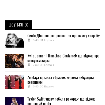
ШОУ-БІЗНЕС
Селін Діон вперше розповіла про важку хворобу
15:46, 31 Березня
Kylie Jenner і Timothée Chalamet: що відомо про
стосунки зараз
17:50, 30 Березня
Zendaya вразила образом: мережа вибухнула
реакціями
16:55, 30 Березня
Taylor Swift знову побила рекорди: що відомо
про новий реліз