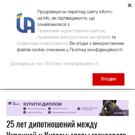
×
НОВИНИ
РЕКЛАМА
INFORM-UA
КОНТАКТИ
Продовжуючи перегляд сайту inform-
ua.info, ви підтверджуєте, що
ознайомилися з
Правилами користування сайтом
,
правилами використання матеріалів
та
правилами коментування
. Ви згодні з використанням
файлів cookie, описаних у Політиці конфіденційності.
Докладніше про Політику конфіденційності
Згоден
25 лет дипотношений между