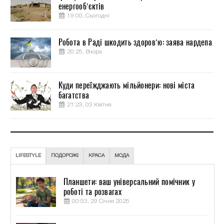
енергооб’єктів
19:00, Сьогодні
Робота в Раді шкодить здоров’ю: заява нардепа
20:25, Вчора
Куди переїжджають мільйонери: нові міста
багатства
21:23, 03 Квітня
LIFESTYLE
ПОДОРОЖІ
КРАСА
МОДА
Планшети: ваш універсальний помічник у
роботі та розвагах
00:53, 29 Січня 2025