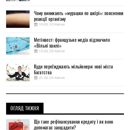
Чому виникають «мурашки по шкірі»: пояснення
реакції організму
19:03, 02 Квітня
Метінвест: французьке медіа відзначило
«Вільні хвилі»
13:24, 03 Квітня
Куди переїжджають мільйонери: нові міста
багатства
21:23, 03 Квітня
ОГЛЯД ТИЖНЯ
Що таке рефінансування кредиту і як воно
допомагає заощадити?