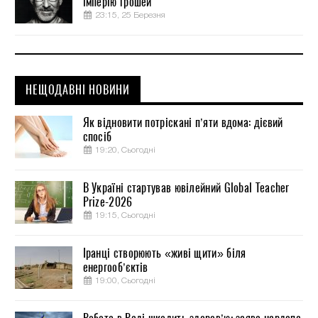
імперію грошей
23:15, 25 Березня
НЕЩОДАВНІ НОВИНИ
Як відновити потріскані п’яти вдома: дієвий
спосіб
19:20, Сьогодні
В Україні стартував ювілейний Global Teacher
Prize-2026
19:15, Сьогодні
Іранці створюють «живі щити» біля
енергооб’єктів
19:00, Сьогодні