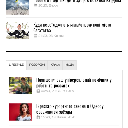
Робота в Раді шкодить здоров’ю: заява нардепа
20:25, Вчора
Куди переїжджають мільйонери: нові міста
багатства
21:23, 03 Квітня
LIFESTYLE
ПОДОРОЖІ
КРАСА
МОДА
Планшети: ваш універсальний помічник у
роботі та розвагах
00:53, 29 Січня 2025
В разгар курортного сезона в Одессу
съезжаются звёзды
12:40, 19 Липня 2020