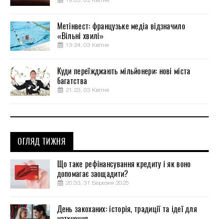
19:03, 02 Квітня
Метінвест: французьке медіа відзначило
«Вільні хвилі»
13:24, 03 Квітня
Куди переїжджають мільйонери: нові міста
багатства
21:23, 03 Квітня
ОГЛЯД ТИЖНЯ
Що таке рефінансування кредиту і як воно
допомагає заощадити?
20:33, 31 Березня 2025
День закоханих: історія, традиції та ідеї для
натхнення