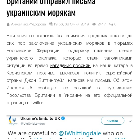
Британии отправил письма
украинским морякам
Анжелика Фёдорова
19:56, 08 Січня 2019
2417
0
Британия не оставила без внимания продолжающееся до
сих пор заключение украинских моряков в тюрьмах
Российской Федерации. Поддержку пленным членам
украинского экипажа, которые стали заложниками
ситуации во время
нападения россиян
на наши катера в
Керченском проливе, высказал политик европейской
страны Джон Виттингдейл, написав им письма. Об этом
Информ-UA сообщает со ссылкой на публикацию
Посольства Британии в Украине на его официальной
странице в Twitter.