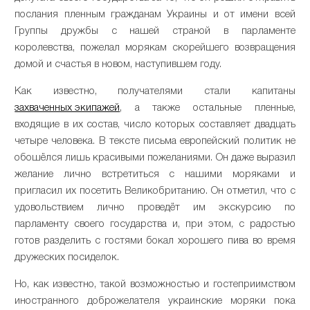
послания пленным гражданам Украины и от имени всей
Группы дружбы с нашей страной в парламенте
королевства, пожелал морякам скорейшего возвращения
домой и счастья в новом, наступившем году.
Как известно, получателями стали капитаны
захваченных экипажей
, а также остальные пленные,
входящие в их состав, число которых составляет двадцать
четыре человека. В тексте письма европейский политик не
обошёлся лишь красивыми пожеланиями. Он даже выразил
желание лично встретиться с нашими моряками и
пригласил их посетить Великобританию. Он отметил, что с
удовольствием лично проведёт им экскурсию по
парламенту своего государства и, при этом, с радостью
готов разделить с гостями бокал хорошего пива во время
дружеских посиделок.
Но, как известно, такой возможностью и гостеприимством
иностранного доброжелателя украинские моряки пока