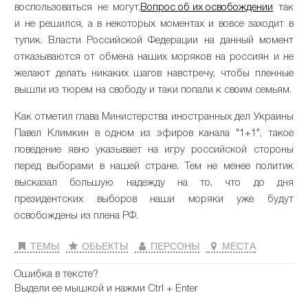
воспользоваться не могут.
Вопрос об их освобождении
так
и не решился, а в некоторых моментах и вовсе заходит в
тупик. Власти Российской Федерации на данный момент
отказываются от обмена наших моряков на россиян и не
желают делать никаких шагов навстречу, чтобы пленные
вышли из тюрем на свободу и таки попали к своим семьям.
Как отметил глава Министерства иностранных дел Украины
Павел Климкин в одном из эфиров канала "1+1", такое
поведение явно указывает на игру российской стороны
перед выборами в нашей стране. Тем не менее политик
высказал большую надежду на то, что до дня
президентских выборов наши моряки уже будут
освобождены из плена РФ.
ТЕМЫ
ОБЬЕКТЫ
ПЕРСОНЫ
МЕСТА
Ошибка в тексте?
Выдели ее мышкой и нажми Ctrl + Enter