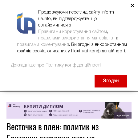
×
НОВИНИ
РЕКЛАМА
INFORM-UA
КОНТАКТИ
Продовжуючи перегляд сайту inform-
ua.info, ви підтверджуєте, що
ознайомилися з
Правилами користування сайтом
,
правилами використання матеріалів
та
правилами коментування
. Ви згодні з використанням
файлів cookie, описаних у Політиці конфіденційності.
Докладніше про Політику конфіденційності
Згоден
Весточка в плен: политик из