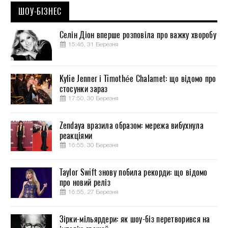
ШОУ-БІЗНЕС
Селін Діон вперше розповіла про важку хворобу
15:46, 31 Березня
Kylie Jenner і Timothée Chalamet: що відомо про
стосунки зараз
17:50, 30 Березня
Zendaya вразила образом: мережа вибухнула
реакціями
16:55, 30 Березня
Taylor Swift знову побила рекорди: що відомо
про новий реліз
16:55, 27 Березня
Зірки-мільярдери: як шоу-біз перетворився на