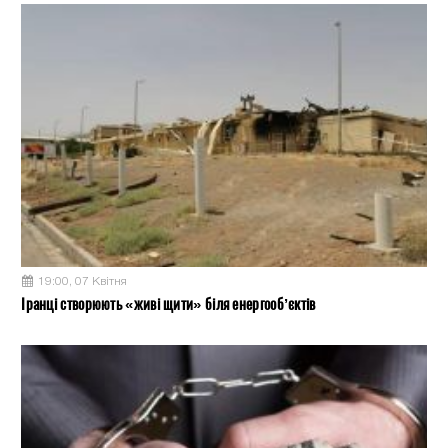
19:00, 07 Квітня
Іранці створюють «живі щити» біля енергооб’єктів