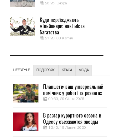
20:25, Вчора
Куди переїжджають
мільйонери: нові міста
багатства
21:23, 03 Квітня
в
LIFESTYLE
ПОДОРОЖІ
КРАСА
МОДА
Планшети: ваш універсальний
помічник у роботі та розвагах
00:53, 29 Січня 2025
В разгар курортного сезона в
Одессу съезжаются звёзды
12:40, 19 Липня 2020