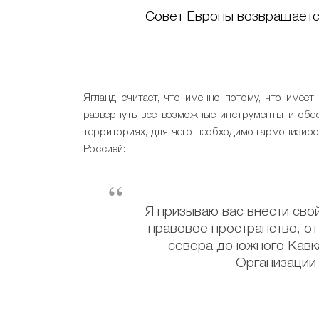
Совет Европы возвращаетс
Ягланд считает, что именно потому, что име
развернуть все возможные инструменты и обе
территориях, для чего необходимо гармонизиро
Россией:
Я призываю вас внести свой
правовое пространство, от
севера до южного Кавка
Организации 