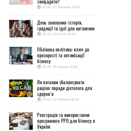
заощадити?
20:33, 31 Березня 2025
День закоханих: історія,
традиції та ідеї для натхнення
23:30, 04 Січня 2025
Облікова політика: ключ до
прозорості та оптимізації
бізнесу
20:28, 25 Грудня 2024
Як веганам збалансувати
раціон: поради дієтолога для
здоров’я
20:55, 30 Жовтня 2024
Реєстрація та використання
програмного РРО для бізнесу в
Україні