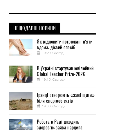
НЕЩОДАВНІ НОВИНИ
и
Як відновити потріскані п’яти
вдома: дієвий спосіб
19:20, Сьогодні
В Україні стартував ювілейний
Global Teacher Prize-2026
19:15, Сьогодні
Іранці створюють «живі щити»
біля енергооб’єктів
19:00, Сьогодні
Робота в Раді шкодить
здоров’ю: заява нардепа