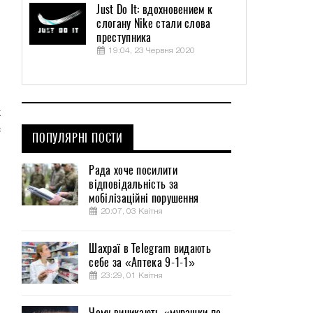
Just Do It: вдохновением к
слогану Nike стали слова
преступника
19:04, 23 Червня 2020
н
х
с
ПОПУЛЯРНІ ПОСТИ
Рада хоче посилити
відповідальність за
мобілізаційні порушення
20:07, 03 Квітня
Шахраї в Telegram видають
себе за «Аптека 9-1-1»
23:29, 01 Квітня
Чому виникають «мурашки по