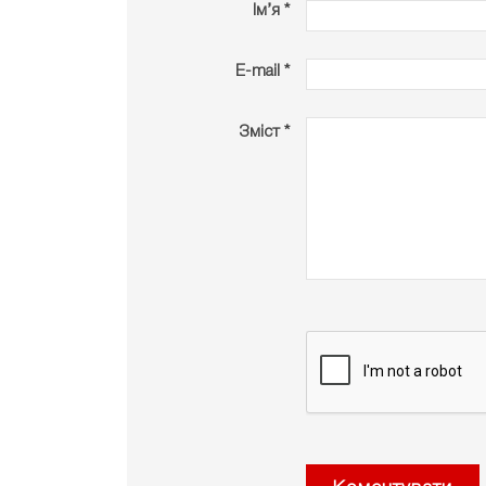
Ім’я *
E-mail *
Зміст *