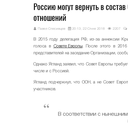
Россию могут вернуть в состав
отношений
Павел Спесивцев
20:13, 22 Січня 2018
2207
В 2015 году делегация РФ, из-за аннексии К
голоса в
Совете Европы
. После этого в 2016
представителей на заседание Организации, соо
Однако Ягланд заявил, что Совет Европы требу
числе и с Россией.
Ягланд подчеркнул, что ООН, а не Совет Евро
участников.
В соответствии с нынешни