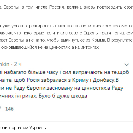
а Европы, в том числе Россия, должна вновь подтвердить сво
 уже успел отреагировать глава внешнеполитического ведомств
н заявил, что некоторые политики в совете Европы тратят слишко
ет Европы, а не на то, чтобы выкинуть ее из Крыма. В результате
 основывающийся не на ценностях, а на интригах.
пецинтернатам Украины