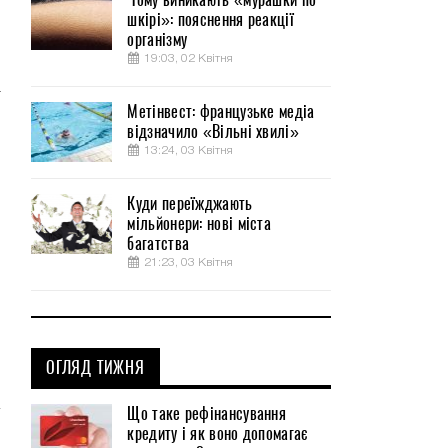
шкірі»: пояснення реакції
и
організму
19:03, 02 Квітня
а
Метінвест: французьке медіа
м
відзначило «Вільні хвилі»
,
13:24, 03 Квітня
Куди переїжджають
мільйонери: нові міста
багатства
21:23, 03 Квітня
ОГЛЯД ТИЖНЯ
Що таке рефінансування
кредиту і як воно допомагає