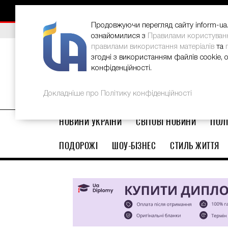
НОВИНИ
РЕКЛАМА
INFORM-UA
КОНТАКТИ
Продовжуючи перегляд сайту inform-ua.i
ВИБІР РЕДАКЦІЇ
В Україні стартував ювілейний Glo
ознайомилися з
Правилами користуван
правилами використання матеріалів
та
згодні з використанням файлів cookie, 
конфіденційності.
Докладніше про Політику конфіденційності
НОВИНИ УКРАЇНИ
СВІТОВІ НОВИНИ
ПОЛІ
ПОДОРОЖІ
ШОУ-БІЗНЕС
СТИЛЬ ЖИТТЯ