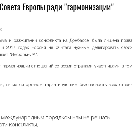
 Совета Европы ради "гармонизации"
0
рыма и разжигании конфликта на Донбассе, была лишена прав
 и 2017 годах Россия не считала нужным делегировать свои
бщает "Информ-UA".
ет гармонизации отношений со всеми странами-участницами, в то
пы, является органом, гарантирующим безопасность всех стран
м международным порядком нам не решать
эти конфликты,