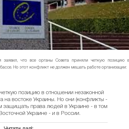
ии заявил, что все органы Совета приняли четкую позицию 
ассе. Но этот конфликт не должен мешать работе организации:
 четкую позицию в отношении незаконной
 на востоке Украины. Но они (конфликты -
м защищать права людей в Украине - в том
Восточной Украине - и в России.