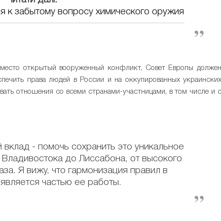
Читати далі:
я к забытому вопросу химического оружия
ет место открытый вооруженный конфликт, Совет Европы долже
спечить права людей в России и на оккупированных украински
вать отношения со всеми странами-участницами, в том числе и 
 вклад - помочь сохранить это уникальное
 Владивостока до Лиссабона, от высокого
за. Я вижу, что гармонизация правил в
является частью ее работы.