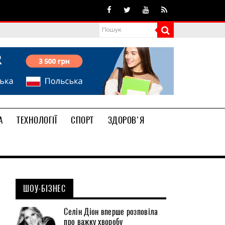
А
ТЕХНОЛОГІЇ
СПОРТ
ЗДОРОВ'Я
ШОУ-БІЗНЕС
Селін Діон вперше розповіла
про важку хворобу