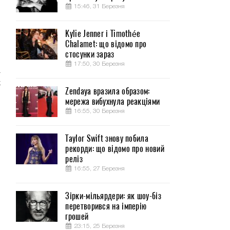
15:46, 31 Березня
Kylie Jenner і Timothée
Chalamet: що відомо про
стосунки зараз
17:50, 30 Березня
а
х
Zendaya вразила образом:
мережа вибухнула реакціями
16:55, 30 Березня
м
Taylor Swift знову побила
рекорди: що відомо про новий
-
реліз
16:55, 27 Березня
Зірки-мільярдери: як шоу-біз
перетворився на імперію
грошей
23:15, 25 Березня