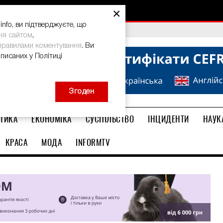
×
nfo, ви підтверджуєте, що
bal Teacher Prize-2026
ня сайтом
,
правилами коментування
. Ви
описаних у Політиці
Згоден
ТИКА
ЕКОНОМІКА
СУСПІЛЬСТВО
ІНЦИДЕНТИ
НАУК
КРАСА
МОДА
INFORMTV