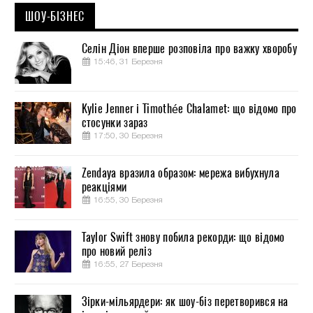
ШОУ-БІЗНЕС
Селін Діон вперше розповіла про важку хворобу
15:46, 31 Березня
Kylie Jenner і Timothée Chalamet: що відомо про
стосунки зараз
17:50, 30 Березня
Zendaya вразила образом: мережа вибухнула
реакціями
16:55, 30 Березня
Taylor Swift знову побила рекорди: що відомо
про новий реліз
16:55, 27 Березня
Зірки-мільярдери: як шоу-біз перетворився на