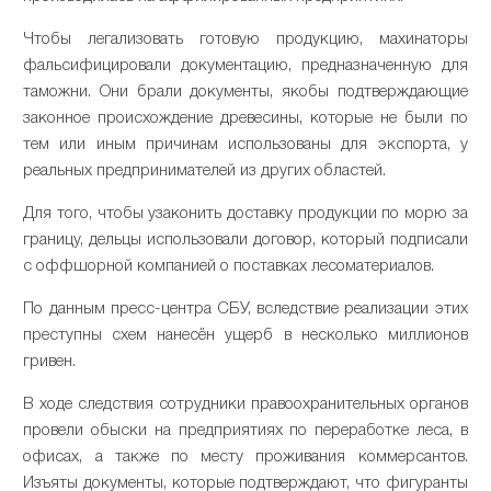
Чтобы легализовать готовую продукцию, махинаторы
фальсифицировали документацию, предназначенную для
таможни. Они брали документы, якобы подтверждающие
законное происхождение древесины, которые не были по
тем или иным причинам использованы для экспорта, у
реальных предпринимателей из других областей.
Для того, чтобы узаконить доставку продукции по морю за
границу, дельцы использовали договор, который подписали
с оффшорной компанией о поставках лесоматериалов.
По данным пресс-центра СБУ, вследствие реализации этих
преступны схем нанесён ущерб в несколько миллионов
гривен.
В ходе следствия сотрудники правоохранительных органов
провели обыски на предприятиях по переработке леса, в
офисах, а также по месту проживания коммерсантов.
Изъяты документы, которые подтверждают, что фигуранты