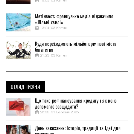
19:03, 02 Квітня
Метінвест: французьке медіа відзначило
«Вільні хвилі»
13:24, 03 Квітня
Куди переїжджають мільйонери: нові міста
багатства
21:23, 03 Квітня
ОГЛЯД ТИЖНЯ
Що таке рефінансування кредиту і як воно
допомагає заощадити?
20:33, 31 Березня 2025
День закоханих: історія, традиції та ідеї для