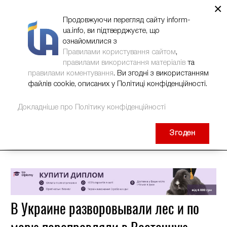
×
НОВИНИ
РЕКЛАМА
INFORM-UA
КОНТАКТИ
Продовжуючи перегляд сайту inform-
ua.info, ви підтверджуєте, що
ознайомилися з
Правилами користування сайтом
,
правилами використання матеріалів
та
правилами коментування
. Ви згодні з використанням
файлів cookie, описаних у Політиці конфіденційності.
Докладніше про Політику конфіденційності
Згоден
В Украине разворовывали лес и по