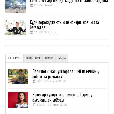
Робота в Раді шкодить здоров’ю: заява нардепа
20:25, Вчора
Куди переїжджають мільйонери: нові міста
багатства
21:23, 03 Квітня
LIFESTYLE
ПОДОРОЖІ
КРАСА
МОДА
Планшети: ваш універсальний помічник у
роботі та розвагах
00:53, 29 Січня 2025
В разгар курортного сезона в Одессу
съезжаются звёзды
12:40, 19 Липня 2020