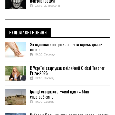
імперію грошей
23:15, 25 Березня
НЕЩОДАВНІ НОВИНИ
Як відновити потріскані п’яти вдома: дієвий
спосіб
19:20, Сьогодні
В Україні стартував ювілейний Global Teacher
Prize-2026
19:15, Сьогодні
Іранці створюють «живі щити» біля
енергооб’єктів
19:00, Сьогодні