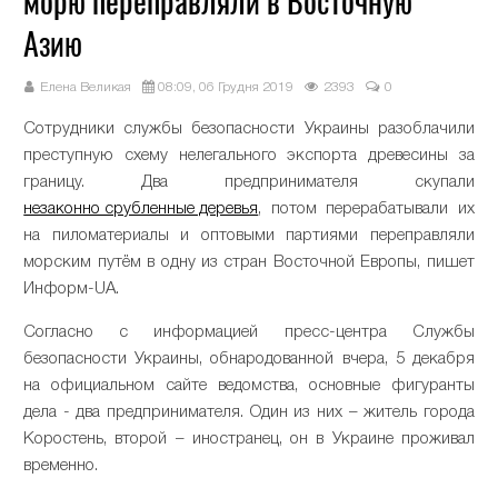
морю переправляли в Восточную
Азию
Елена Великая
08:09, 06 Грудня 2019
2393
0
Сотрудники службы безопасности Украины разоблачили
преступную схему нелегального экспорта древесины за
границу. Два предпринимателя скупали
незаконно срубленные деревья
, потом перерабатывали их
на пиломатериалы и оптовыми партиями переправляли
морским путём в одну из стран Восточной Европы, пишет
Информ-UA.
Согласно с информацией пресс-центра Службы
безопасности Украины, обнародованной вчера, 5 декабря
на официальном сайте ведомства, основные фигуранты
дела - два предпринимателя. Один из них – житель города
Коростень, второй – иностранец, он в Украине проживал
временно.