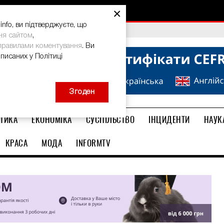
×
nfo, ви підтверджуєте, що
bal Teacher Prize-2026
ня сайтом
,
правилами коментування
. Ви
описаних у Політиці
Згоден
ТИКА
ЕКОНОМІКА
СУСПІЛЬСТВО
ІНЦИДЕНТИ
НАУК
КРАСА
МОДА
INFORMTV