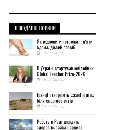
НЕЩОДАВНІ НОВИНИ
Як відновити потріскані п’яти
вдома: дієвий спосіб
19:20, Сьогодні
В Україні стартував ювілейний
Global Teacher Prize-2026
19:15, Сьогодні
о
Іранці створюють «живі щити»
біля енергооб’єктів
а
19:00, Сьогодні
Робота в Раді шкодить
здоров’ю: заява нардепа