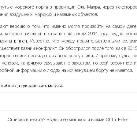
путь с морского порта в провинции Эль-Махра, через некоторо
ения воздушных, морских и наземных объектов.
ают версию о том, что именно могло произойти на самом деле
м, которое началось в стране ещё летом 2014 года, судно могл
, взяты
в плен
. Известно, что между правительственными силам
ествует давний конфликт. Он обострился после того, как в 201
тороне войск президента данной республики. И пропажу судна, н
человек, напрямую связывают с захватом, по всей вероятности
дробной информации о людях на исчезнувшем борту не имеется.
огибли два украинских моряка
Ошибка в тексте?
Выдели ее мышкой и нажми Ctrl + Enter