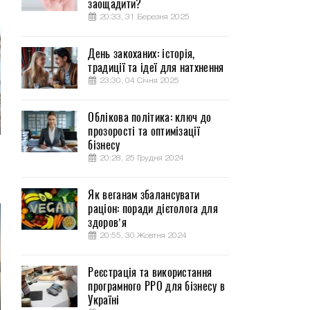
заощадити?
20:33, 31 Березня 2025
День закоханих: історія,
традиції та ідеї для натхнення
23:30, 04 Січня 2025
Облікова політика: ключ до
прозорості та оптимізації
бізнесу
20:28, 25 Грудня 2024
Як веганам збалансувати
раціон: поради дієтолога для
здоров’я
20:55, 30 Жовтня 2024
Реєстрація та використання
програмного РРО для бізнесу в
Україні