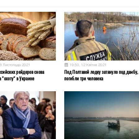
08 Листопада 2021
19:50, 12 Квітня 2021
ссийских рейдеров снова
Под Полтавой лодку затянуло под дамбу,
 "охоту" в Украине
погибли три человека