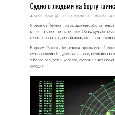
Судно с людьми на борту таин
Алёна Жарук
12:25, 29 Вересня 2019
3051
У берегов Йемена при загадочных обстоятельст
мере пятьдесят пять человек. Об их судьбе пока 
с чем связывают данный инцидент, произошедши
В среду, 25 сентября, паром, проходивший меж
северо-западе Индийского океана, неожиданно 
о более полусотни человек, которые в тот моме
сегодня.