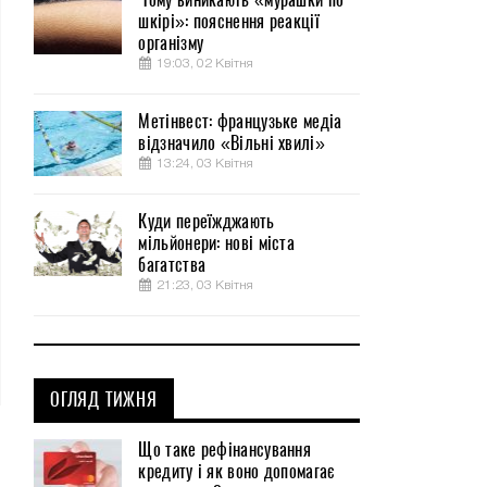
шкірі»: пояснення реакції
організму
19:03, 02 Квітня
Метінвест: французьке медіа
відзначило «Вільні хвилі»
13:24, 03 Квітня
Куди переїжджають
мільйонери: нові міста
багатства
21:23, 03 Квітня
ОГЛЯД ТИЖНЯ
Що таке рефінансування
кредиту і як воно допомагає