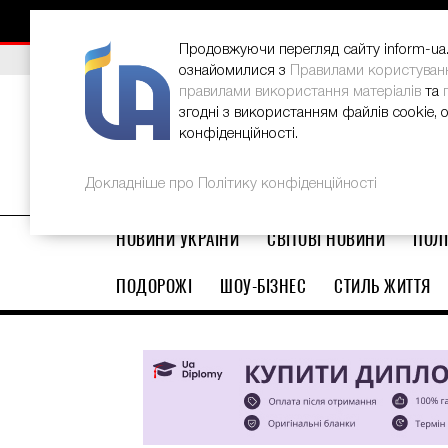
НОВИНИ
РЕКЛАМА
INFORM-UA
КОНТАКТИ
Продовжуючи перегляд сайту inform-ua.i
ВИБІР РЕДАКЦІЇ
В Україні стартував ювілейний Glo
ознайомилися з
Правилами користуван
правилами використання матеріалів
та
згодні з використанням файлів cookie, 
конфіденційності.
Докладніше про Політику конфіденційності
НОВИНИ УКРАЇНИ
СВІТОВІ НОВИНИ
ПОЛІ
ПОДОРОЖІ
ШОУ-БІЗНЕС
СТИЛЬ ЖИТТЯ