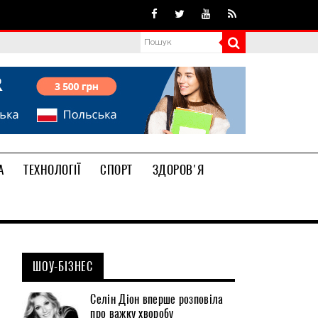
А
ТЕХНОЛОГІЇ
СПОРТ
ЗДОРОВ'Я
ШОУ-БІЗНЕС
Селін Діон вперше розповіла
про важку хворобу