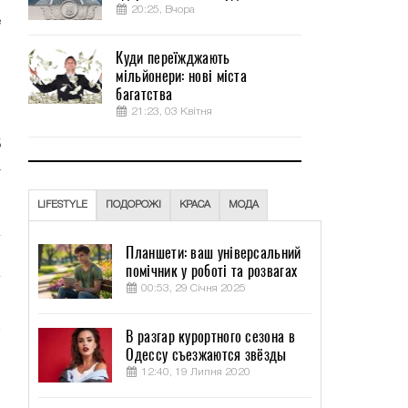
20:25, Вчора
е
Куди переїжджають
мільйонери: нові міста
.
багатства
о
21:23, 03 Квітня
и
5
а
,
LIFESTYLE
ПОДОРОЖІ
КРАСА
МОДА
Планшети: ваш універсальний
помічник у роботі та розвагах
00:53, 29 Січня 2025
В разгар курортного сезона в
Одессу съезжаются звёзды
12:40, 19 Липня 2020