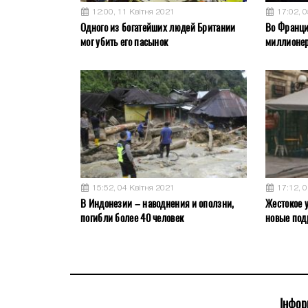
12:00, 11 Квітня 2021
17:02, 
Одного из богатейших людей Британии
Во Франци
мог убить его пасынок
миллионер
15:52, 04 Квітня 2021
17:12, 
В Индонезии – наводнения и оползни,
Жестокое у
погибли более 40 человек
новые под
Інфор