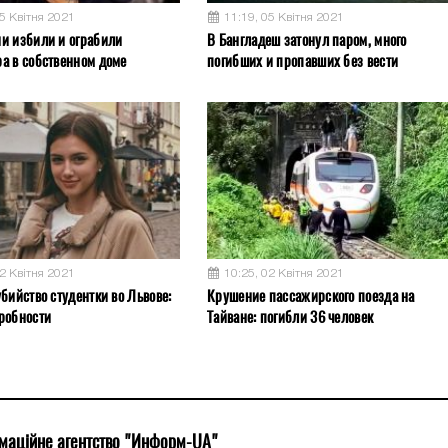
05 Квітня 2021
11:19, 05 Квітня 2021
и избили и ограбили
В Бангладеш затонул паром, много
а в собственном доме
погибших и пропавших без вести
02 Квітня 2021
10:25, 02 Квітня 2021
бийство студентки во Львове:
Крушение пассажирского поезда на
робности
Тайване: погибли 36 человек
маційне агентство "Информ-UA"