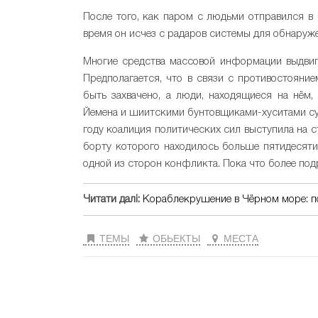
После того, как паром с людьми отправился в 
время он исчез с радаров системы для обнаруж
Многие средства массовой информации выдвиг
Предполагается, что в связи с противостояние
быть захвачено, а люди, находящиеся на нём
Йемена и шиитскими бунтовщиками-хуситами сущ
году коалиция политических сил выступила на с
борту которого находилось больше пятидесяти 
одной из сторон конфликта. Пока что более по
Читати далі:
Кораблекрушение в Чёрном море: п
ТЕМЫ
ОБЬЕКТЫ
МЕСТА