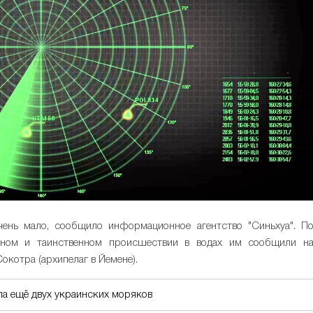
ень мало, сообщило информационное агентство "Синьхуа". П
йном и таинственном происшествии в водах им сообщили н
котра (архипелаг в Йемене).
ла ещё двух украинских моряков