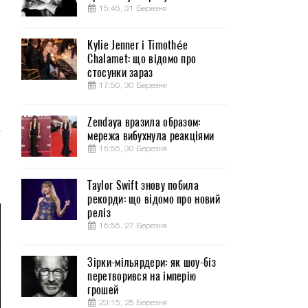
15:46, 31 Березня
Kylie Jenner і Timothée
Chalamet: що відомо про
й
стосунки зараз
и
17:50, 30 Березня
.
Zendaya вразила образом:
а
мережа вибухнула реакціями
я
16:55, 30 Березня
о
Taylor Swift знову побила
рекорди: що відомо про новий
реліз
16:55, 27 Березня
Зірки-мільярдери: як шоу-біз
перетворився на імперію
грошей
23:15, 25 Березня