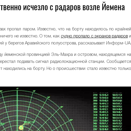
ственно исчезло с радаров возле Йемена
0
вах пропал паром. Известно, что на борту находилось по крайне
ничего не известно. О том, как
судно пропало с экранов радаров
й у берегов Аравийского полуострова, рассказывает Информ-UA
ду йеменской провинцией Эль-Махра и островом, находящемся н
перестал подавать сигнал радиолокационной станции. Сообщаетс
нт находились на борту. Но о происшествии стало известно тольк