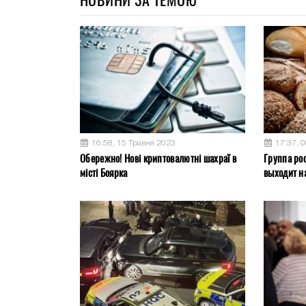
16:58, 15 Травня 2023
17:37, 
Обережно! Нові криптовалютні шахраї в
Группа ро
місті Боярка
выходит на