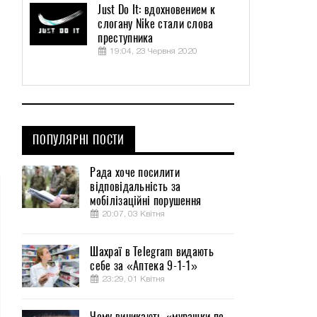
Just Do It: вдохновением к
слогану Nike стали слова
преступника
19:04, 23 Червня 2020
ПОПУЛЯРНІ ПОСТИ
Рада хоче посилити
відповідальність за
мобілізаційні порушення
20:07, 03 Квітня
Шахраї в Telegram видають
себе за «Аптека 9-1-1»
23:29, 01 Квітня
Чому виникають «мурашки по