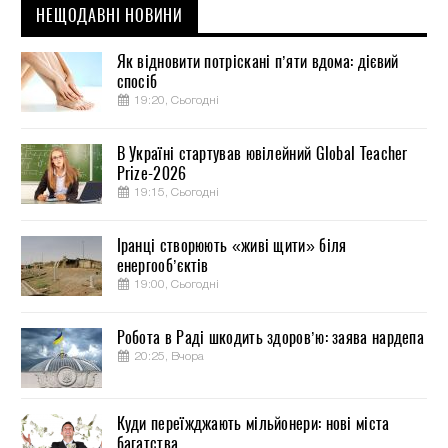
НЕЩОДАВНІ НОВИНИ
Як відновити потріскані п’яти вдома: дієвий
спосіб
19:20, Сьогодні
В Україні стартував ювілейний Global Teacher
Prize-2026
19:15, Сьогодні
Іранці створюють «живі щити» біля
енергооб’єктів
19:00, Сьогодні
Робота в Раді шкодить здоров’ю: заява нардепа
20:25, Вчора
Куди переїжджають мільйонери: нові міста
багатства