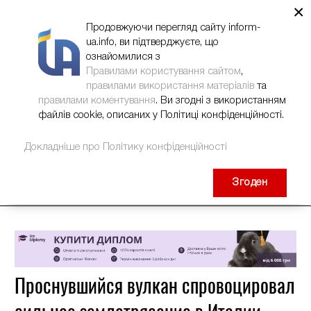
×
НОВИНИ
РЕКЛАМА
INFORM-UA
КОНТАКТИ
Продовжуючи перегляд сайту inform-
ua.info, ви підтверджуєте, що
ознайомилися з
Правилами користування сайтом
,
правилами використання матеріалів
та
правилами коментування
. Ви згодні з використанням
файлів cookie, описаних у Політиці конфіденційності.
Докладніше про Політику конфіденційності
Згоден
Проснувшийся вулкан спровоцировал