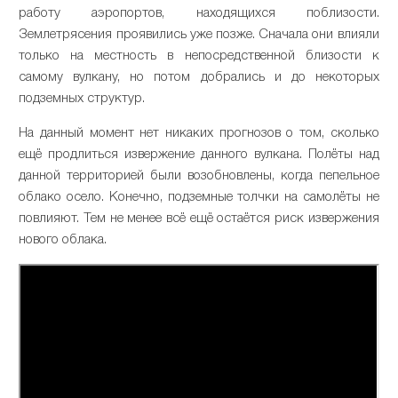
работу аэропортов, находящихся поблизости.
Землетрясения проявились уже позже. Сначала они влияли
только на местность в непосредственной близости к
самому вулкану, но потом добрались и до некоторых
подземных структур.
На данный момент нет никаких прогнозов о том, сколько
ещё продлиться извержение данного вулкана. Полёты над
данной территорией были возобновлены, когда пепельное
облако осело. Конечно, подземные толчки на самолёты не
повлияют. Тем не менее всё ещё остаётся риск извержения
нового облака.