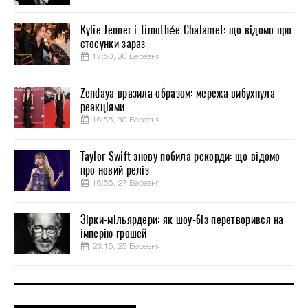
Kylie Jenner і Timothée Chalamet: що відомо про
стосунки зараз
17:50, 30 Березня
Zendaya вразила образом: мережа вибухнула
реакціями
16:55, 30 Березня
Taylor Swift знову побила рекорди: що відомо
про новий реліз
16:55, 27 Березня
Зірки-мільярдери: як шоу-біз перетворився на
імперію грошей
23:15, 25 Березня