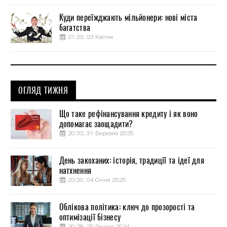
Куди переїжджають мільйонери: нові міста
багатства
21:23, 03 Квітня
ОГЛЯД ТИЖНЯ
Що таке рефінансування кредиту і як воно
допомагає заощадити?
20:33, 31 Березня 2025
День закоханих: історія, традиції та ідеї для
натхнення
23:30, 04 Січня 2025
Облікова політика: ключ до прозорості та
оптимізації бізнесу
20:28, 25 Грудня 2024