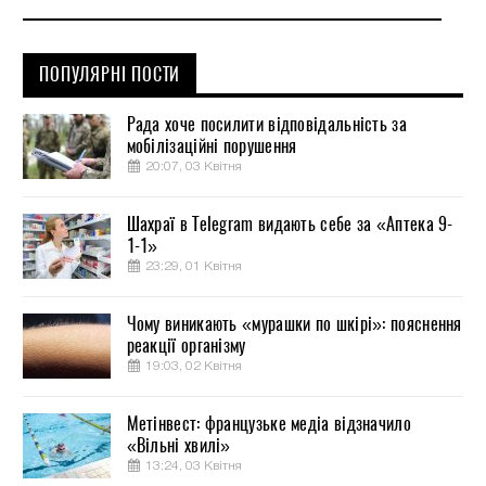
ПОПУЛЯРНІ ПОСТИ
Рада хоче посилити відповідальність за
мобілізаційні порушення
20:07, 03 Квітня
Шахраї в Telegram видають себе за «Аптека 9-
1-1»
23:29, 01 Квітня
Чому виникають «мурашки по шкірі»: пояснення
реакції організму
19:03, 02 Квітня
Метінвест: французьке медіа відзначило
«Вільні хвилі»
13:24, 03 Квітня