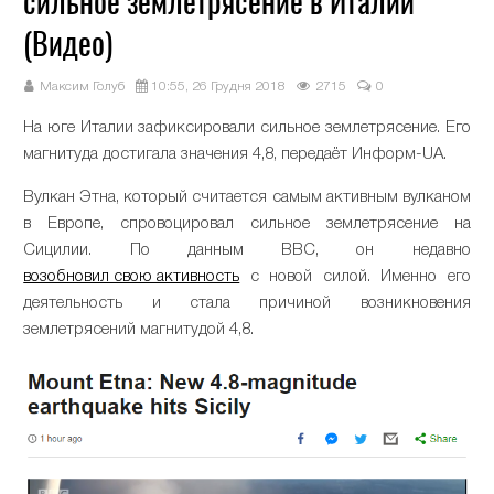
сильное землетрясение в Италии
(Видео)
Максим Голуб
10:55, 26 Грудня 2018
2715
0
На юге Италии зафиксировали сильное землетрясение. Его
магнитуда достигала значения 4,8, передаёт Информ-UA.
Вулкан Этна, который считается самым активным вулканом
в Европе, спровоцировал сильное землетрясение на
Сицилии. По данным BBC, он недавно
возобновил свою активность
с новой силой. Именно его
деятельность и стала причиной возникновения
землетрясений магнитудой 4,8.