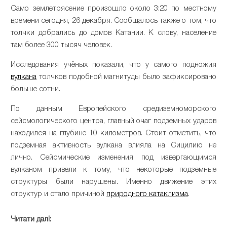
Само землетрясение произошло около 3:20 по местному
времени сегодня, 26 декабря. Сообщалось также о том, что
толчки добрались до домов Катании. К слову, население
там более 300 тысяч человек.
Исследования учёных показали, что у самого подножия
вулкана
толчков подобной магнитуды было зафиксировано
больше сотни.
По данным Европейского средиземноморского
сейсмологического центра, главный очаг подземных ударов
находился на глубине 10 километров. Стоит отметить, что
подземная активность вулкана влияла на Сицилию не
лично. Сейсмические изменения под извергающимся
вулканом привели к тому, что некоторые подземные
структуры были нарушены. Именно движение этих
структур и стало причиной
природного катаклизма
.
Читати далі: