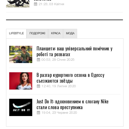
21:23, 03 Квітня
LIFESTYLE
ПОДОРОЖІ
КРАСА
МОДА
Планшети: ваш універсальний помічник у
роботі та розвагах
00:53, 29 Січня 2025
В разгар курортного сезона в Одессу
съезжаются звёзды
12:40, 19 Липня 2020
Just Do It: вдохновением к слогану Nike
стали слова преступника
19:04, 23 Червня 2020