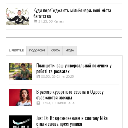
Куди переїжджають мільйонери: нові міста
багатства
21:23, 03 Квітня
LIFESTYLE
ПОДОРОЖІ
КРАСА
МОДА
Планшети: ваш універсальний помічник у
роботі та розвагах
00:53, 29 Січня 2025
В разгар курортного сезона в Одессу
съезжаются звёзды
12:40, 19 Липня 2020
Just Do It: вдохновением к слогану Nike
стали слова преступника