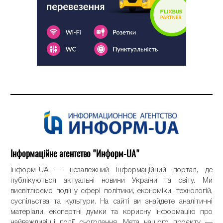
Інформаційне агентство "Информ-UA"
Інформ-UA — незалежний інформаційний портал, де
публікуються актуальні новини України та світу. Ми
висвітлюємо події у сфері політики, економіки, технологій,
суспільства та культури. На сайті ви знайдете аналітичні
матеріали, експертні думки та корисну інформацію про
найважливіші події сьогодення. Мета нашого проєкту —