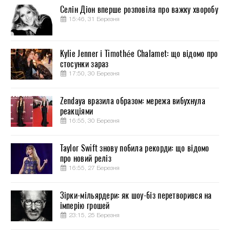
Селін Діон вперше розповіла про важку хворобу
15:46, 31 Березня
Kylie Jenner і Timothée Chalamet: що відомо про
стосунки зараз
17:50, 30 Березня
Zendaya вразила образом: мережа вибухнула
реакціями
16:55, 30 Березня
Taylor Swift знову побила рекорди: що відомо
про новий реліз
16:55, 27 Березня
Зірки-мільярдери: як шоу-біз перетворився на
імперію грошей
23:15, 25 Березня