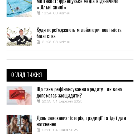
Метінвест: французьке медіа відзначило
«Вільні хвилі»
13:24, 03 Квітня
Куди переїжджають мільйонери: нові міста
багатства
21:23, 03 Квітня
ОГЛЯД ТИЖНЯ
Що таке рефінансування кредиту і як воно
допомагає заощадити?
20:33, 31 Березня 2025
День закоханих: історія, традиції та ідеї для
натхнення
23:30, 04 Січня 2025