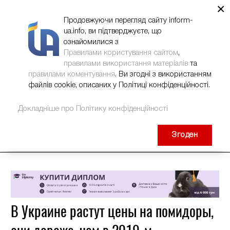
×
НОВИНИ
РЕКЛАМА
INFORM-UA
КОНТАКТИ
Продовжуючи перегляд сайту inform-
ua.info, ви підтверджуєте, що
ознайомилися з
Правилами користування сайтом
,
правилами використання матеріалів
та
правилами коментування
. Ви згодні з використанням
файлів cookie, описаних у Політиці конфіденційності.
Докладніше про Політику конфіденційності
Згоден
В Украине растут цены на помидоры,